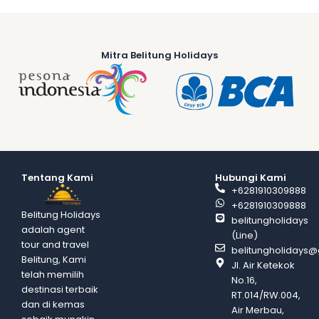
Mitra Belitung Holidays
Tentang Kami
Hubungi Kami
+6281910309888
+6281910309888
Belitung Holidays
belitungholidays
adalah agent
(Line)
tour and travel
belitungholidays
Belitung, Kami
Jl. Air Ketekok
telah memilih
No.16,
destinasi terbaik
RT.014/RW.004,
dan di kemas
Air Merbau,