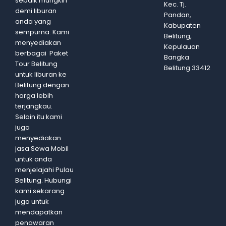
sebaik mungkin
Kec. Tj.
demi liburan
Pandan,
anda yang
Kabupaten
sempurna. Kami
Belitung,
menyediakan
Kepulauan
berbagai Paket
Bangka
Tour Belitung
Belitung 33412
untuk liburan ke
Belitung dengan
harga lebih
terjangkau.
Selain itu kami
juga
menyediakan
jasa Sewa Mobil
untuk anda
menjelajahi Pulau
Belitung. Hubungi
kami sekarang
juga untuk
mendapatkan
penawaran