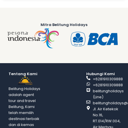
Mitra Belitung Holidays
Tentang Kami
Hubungi Kami
+6281910309888
+6281910309888
Belitung Holidays
belitungholidays
adalah agent
(Line)
tour and travel
belitungholidays
Belitung, Kami
Jl. Air Ketekok
telah memilih
No.16,
destinasi terbaik
RT.014/RW.004,
dan di kemas
Air Merbau,