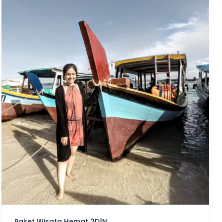
Paket Wisata Hemat 2D1N