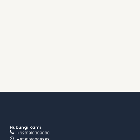
Hubungi Kami
+6281910309888
+6281910309888