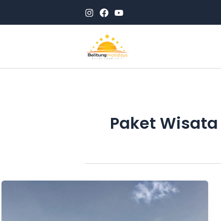
Lewati
ke
konten
Paket Wisat