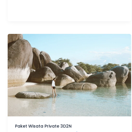
Paket Wisata Private 3D2N