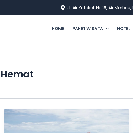
Jl. Air Ketekok No.16, Air Merbau
HOME
PAKET WISATA
HOTEL
a Hemat