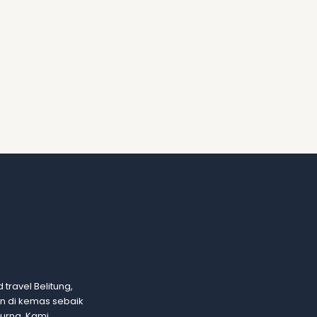
 travel Belitung,
an di kemas sebaik
urna. Kami