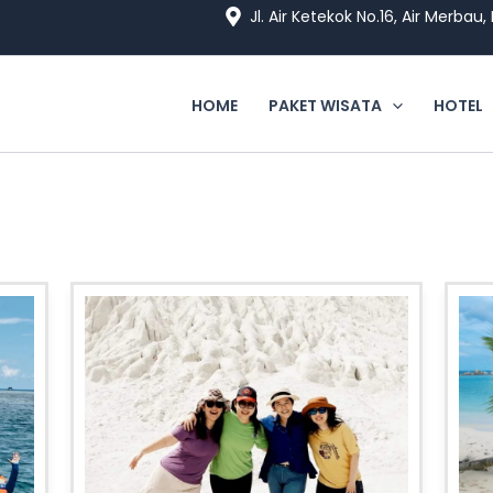
Jl. Air Ketekok No.16, Air Merbau
HOME
PAKET WISATA
HOTEL