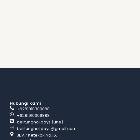
Hubungi Kami
+6281910309888
+6281910309888
belitungholidays (Line)
belitungholidays@gmail.com
Jl. Air Ketekok No.16,