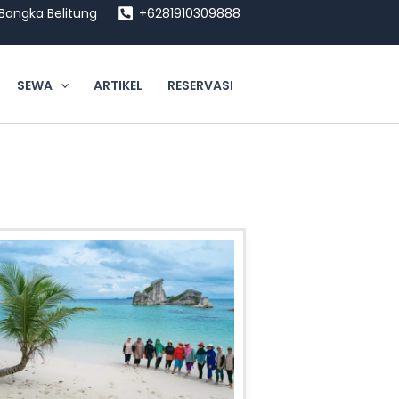
, Bangka Belitung
+6281910309888
SEWA
ARTIKEL
RESERVASI