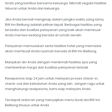
Anda yang berlibur bersama keluarga. Nikmati segala fasilitas
hiburan untuk Anda dan keluarga.
Jika Anda berniat menginap dalam jangka waktu yang lama,
BW Inn Belitung adalah pilihan tepat. Berbagai fasilitas yang
tersedia dan kualitas pelayanan yang baik akan membuat
Anda merasa sedang berada di rumah sendiri.
Pelayanan memuaskan serta fasilitas hotel yang memadai
akan membuat Anda nyaman berada di BW Inn Belitung.
Manjakan diri Anda dengan menikmati fasilitas spa yang
memberikan harga dan kualitas pelayanan terbaik.
Resepsionis siap 24 jam untuk melayani proses check-in,
check-out dan kebutuhan Anda yang lain. Jangan ragu untuk
menghubungi resepsionis, kami siap melayani Anda.
Terdapat restoran yang menyajikan menu lezat ala BW Inn
Belitung khusus untuk Anda.