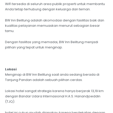
WiFi tersedia di seluruh area publik properti untuk membantu
Anda tetap terhubung dengan keluarga dan teman.
BW Inn Belitung adalah akomodasi dengan fasilitas baik dan
kualitas pelayanan memuaskan menurut sebagian besar
tamu.
Dengan fasilitas yang memadai, BW Inn Belitung menjadi
pilihan yang tepat untuk menginap.
Lokasi
Menginap di BW Inn Belitung saat anda sedang berada di
Tanjung Pandan adalah sebuah pilihan cerdas.
Lokasi hotel sangat strategis karena hanya berjarak 13,19 km
dengan Bandar Udara Internasional H.A.S. Hanandjoeddin
(TJQ).
hotel ini cukup mudah dijangkau karena berdekatan dengan