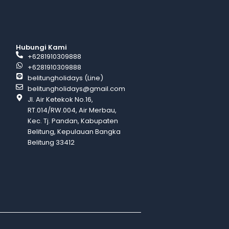
Hubungi Kami
+6281910309888
+6281910309888
belitungholidays (Line)
belitungholidays@gmail.com
Jl. Air Ketekok No.16,
RT.014/RW.004, Air Merbau,
Kec. Tj. Pandan, Kabupaten
Belitung, Kepulauan Bangka
Belitung 33412