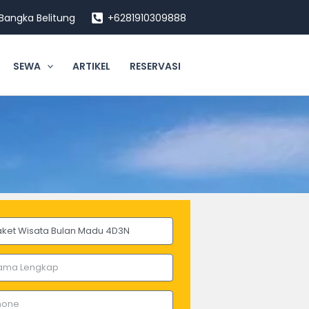
, Bangka Belitung
+6281910309888
SEWA
ARTIKEL
RESERVASI
kage
e
ne