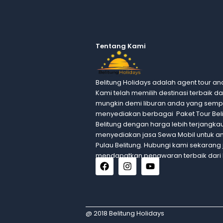
Tentang Kami
Belitung Holidays adalah agent tour and
Kami telah memilih destinasi terbaik d
mungkin demi liburan anda yang semp
menyediakan berbagai Paket Tour Belit
Belitung dengan harga lebih terjangkau.
menyediakan jasa Sewa Mobil untuk a
Pulau Belitung. Hubungi kami sekarang 
mendapatkan penawaran terbaik dari 
F
I
Y
a
n
o
c
s
u
e
t
t
b
a
u
o
g
b
@ 2018 Belitung Holidays
o
r
e