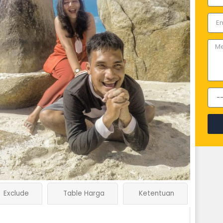
Emai
Mes
Date
Book
.
Exclude
Table Harga
Ketentuan