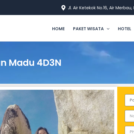
Jl. Air Ketekok No.16, Air Merbau
HOME
PAKET WISATA
HOTEL
an Madu 4D3N
Pac
Nam
Pho