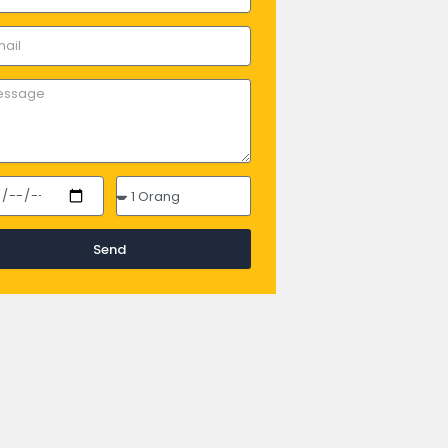
l
sage
Participants
ing
Send