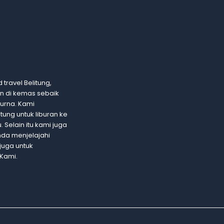
 travel Belitung,
an di kemas sebaik
urna. Kami
ung untuk liburan ke
 Selain itu kami juga
nda menjelajahi
juga untuk
Kami.