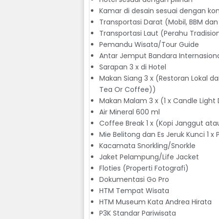
Kamar di desain sesuai dengan k
Transportasi Darat (Mobil, BBM dan 
Transportasi Laut (Perahu Tradisio
Pemandu Wisata/Tour Guide
Antar Jemput Bandara Internasiona
Sarapan 3 x di Hotel
Makan Siang 3 x (Restoran Lokal 
Tea Or Coffee))
Makan Malam 3 x (1 x Candle Light D
Air Mineral 600 ml
Coffee Break 1 x (Kopi Janggut ata
Mie Belitong dan Es Jeruk Kunci 1 x
Kacamata Snorkling/Snorkle
Jaket Pelampung/Life Jacket
Floties (Properti Fotografi)
Dokumentasi Go Pro
HTM Tempat Wisata
HTM Museum Kata Andrea Hirata
P3K Standar Pariwisata