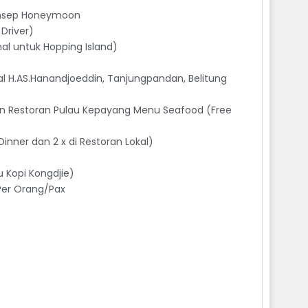
onsep Honeymoon
Driver)
nal untuk Hopping Island)
l H.AS.Hanandjoeddin, Tanjungpandan, Belitung
dan Restoran Pulau Kepayang Menu Seafood (Free
inner dan 2 x di Restoran Lokal)
u Kopi Kongdjie)
 Per Orang/Pax