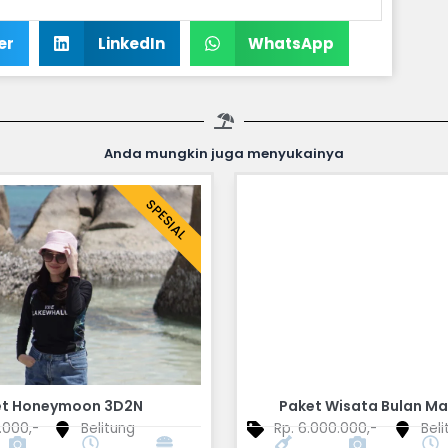
er
LinkedIn
WhatsApp
Anda mungkin juga menyukainya
SPESIAL
et Honeymoon 3D2N
Paket Wisata Bulan M
.000,-
Belitung
Rp. 6.000.000,-
Beli